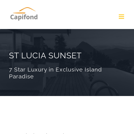
Passer
au
contenu
ST LUCIA SUNSET
7 Star Luxury in Exclusive Island
Paradise