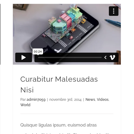
Curabitur Malesuadas
Nisi
Par
admin7059
|
novembre 3rd, 2014
|
News
,
Videos
,
World
Quisque ligulas ipsum, euismod atras