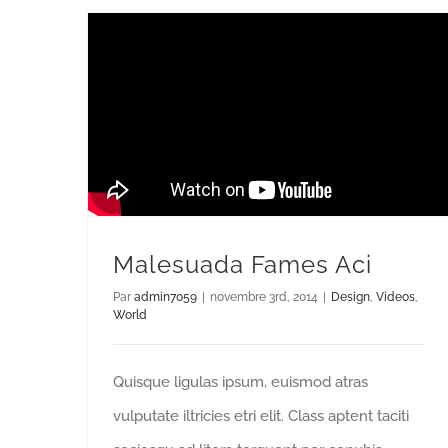
Malesuada Fames Aci
Par
admin7059
|
novembre 3rd, 2014
|
Design
,
Videos
,
World
Quisque ligulas ipsum, euismod atras
vulputate iltricies etri elit. Class aptent taciti