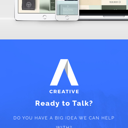
Ready to Talk?
DO YOU HAVE A BIG IDEA WE CAN HELP
WITH?