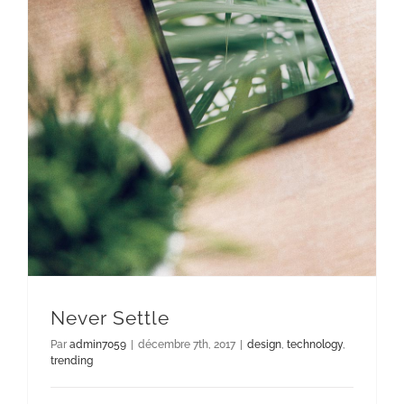
Never Settle
Par
admin7059
|
décembre 7th, 2017
|
design
,
technology
,
trending